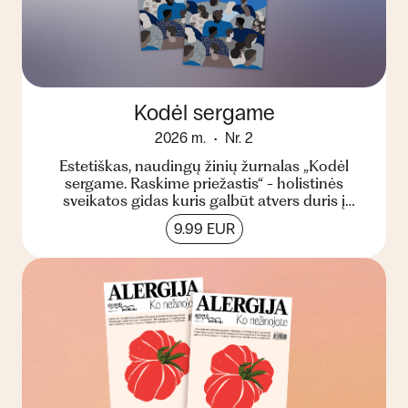
Kodėl sergame
2026 m.
Nr. 2
Estetiškas, naudingų žinių žurnalas „Kodėl
sergame. Raskime priežastis“ - holistinės
sveikatos gidas kuris galbūt atvers duris į
kitokį suvokimą apie...
9.99 EUR