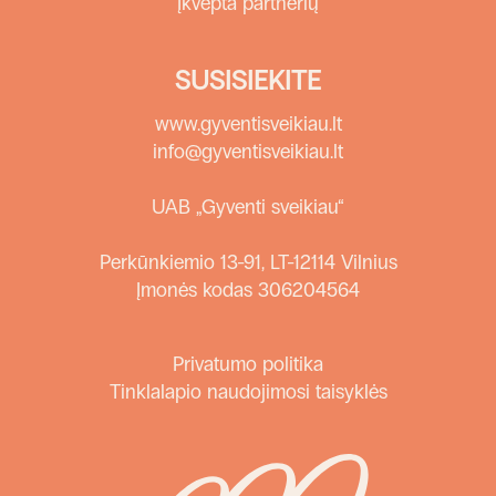
Įkvėpta partnerių
SUSISIEKITE
www.gyventisveikiau.lt
info@gyventisveikiau.lt
UAB „Gyventi sveikiau“
Perkūnkiemio 13-91, LT-12114 Vilnius
Įmonės kodas 306204564
Privatumo politika
Tinklalapio naudojimosi taisyklės