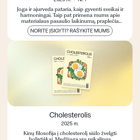
Joga ir ajurveda pataria, kaip gyventi sveikai ir
harmoningai. Taip pat primena mums apie
materialaus pasaulio laikinumą, praplečia
žinojimo ribas, pa...
NORITE ĮSIGYTI? RAŠYKITE MUMS
Cholesterolis
2025 m.
Kinų filosofija į cholesterolį siūlo žvelgti
holistiškai. Medžiaga yra reikalinga