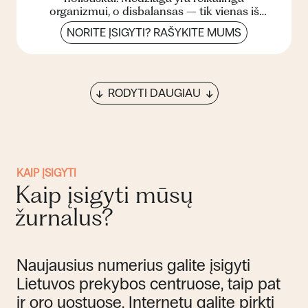
organizmui, o disbalansas – tik vienas iš
sutrikusios sveikatos požy...
NORITE ĮSIGYTI? RAŠYKITE MUMS
RODYTI DAUGIAU
KAIP ĮSIGYTI
Kaip įsigyti mūsų
žurnalus?
Naujausius numerius galite įsigyti
Lietuvos prekybos centruose, taip pat
ir oro uostuose. Internetu galite pirkti