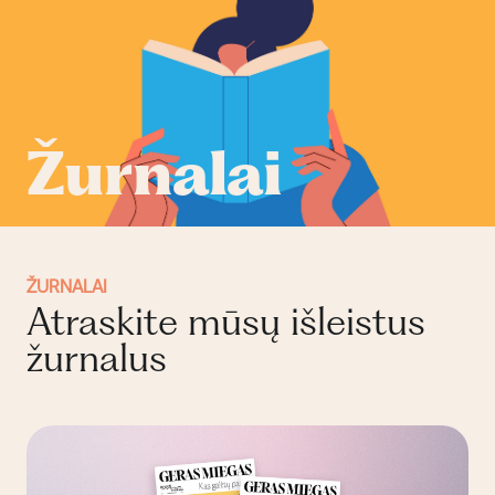
Žurnalai
ŽURNALAI
Atraskite mūsų išleistus
žurnalus