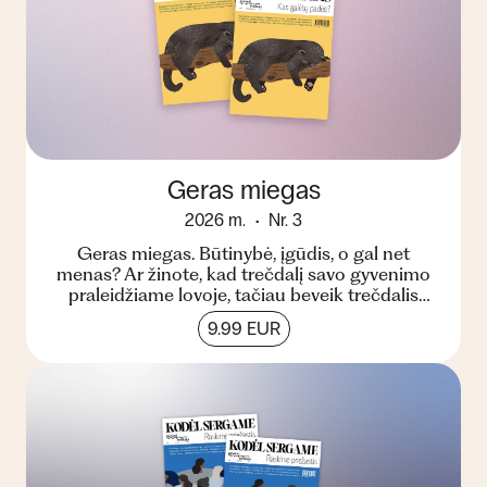
Geras miegas
2026 m.
Nr. 3
Geras miegas. Būtinybė, įgūdis, o gal net
menas? Ar žinote, kad trečdalį savo gyvenimo
praleidžiame lovoje, tačiau beveik trečdalis
pasaulio gyventoj...
9.99 EUR