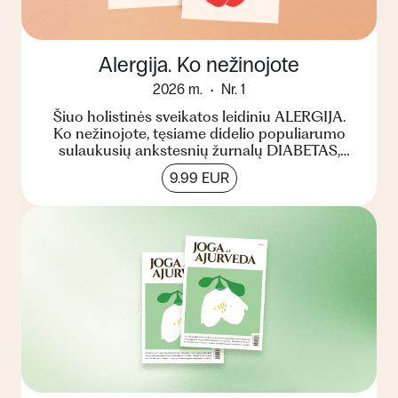
Alergija. Ko nežinojote
2026 m.
Nr. 1
Šiuo holistinės sveikatos leidiniu ALERGIJA.
Ko nežinojote, tęsiame didelio populiarumo
sulaukusių ankstesnių žurnalų DIABETAS,
CHOLESTEROLIS ir STRES...
9.99 EUR